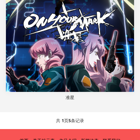
准星
共
1
页
5
条记录