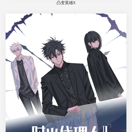
凸变英雄X