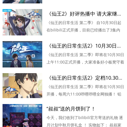
中，我们了解到了角色散人（王指导）和江
流月的爱情故事，并且只有江流影受伤的世
《仙王2》好评热播中 请大家继续支持！
界达成！此...
《仙王的日常生活 第二季》 自10月30日起
在bilibili正式开播，目前已经播出了3集内
容，第4集也即将在本周六（11月13日）更
新，请大家继续支持哦！ 《仙王2》目前获
《仙王的日常生活2》10月30日上午11点开播!
得了大量好评，评分...
《仙王的日常生活 第二季》即将在10月30日
上午11:00正式开播，大家准备好小板凳守着
b站，一起等待仙王2的到来吧！ 《仙王的日
常生活 第二季》在bilibili全网独家播出，改
《仙王的日常生活2》定档10.30！铅元素小伙伴们
编自枯玄原作...
《仙王的日常生活 第二季》即将在10月30日
开播，每周六11:00哔哩哔哩全网独播！ 铅
元素动画 担当了本片的制作工作，对于全体
“叔叔”送的月饼到了！
员工辛苦这么久创作的动画终于定档，总算
松了一口气，...
​今天，我们收到了bilibili官方寄送的礼物 逐
月计划中秋月饼礼盒 ！ 实物如下： 叔叔家